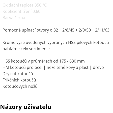
Oxidační teplota 350 °C
Koeficient tření 0,60
Barva černá
Pomocné upínací otvory o 32 + 2/8/45 + 2/9/50 + 2/11/63
Kromě výše uvedených vybraných HSS pilových kotoučů
nabízíme celý sortiment :
HSS kotoučů v průměrech od 175 - 630 mm
HM kotoučů pro ocel | neželezné kovy a plast | dřevo
Dry cut kotoučů
Frikčních kotoučů
Kotoučových nožů
Názory uživatelů