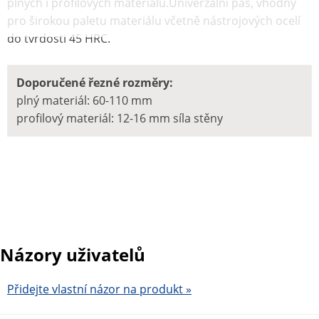
plných i profilových materiálů.Univerzální pás, vhodný
pro širokou paletu materiálu včetně nástrojových ocelí
do tvrdosti 45 HRC.
D
oporučené řezné rozměry:
plný materiál: 60-110 mm
profilový materiál: 12-16 mm síla stěny
Názory uživatelů
Přidejte vlastní názor na produkt »