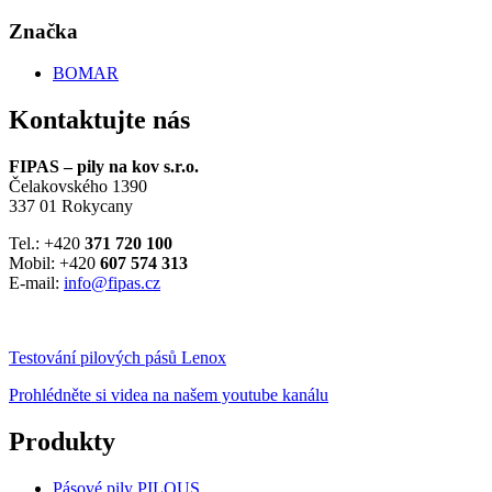
Značka
BOMAR
Kontaktujte nás
FIPAS – pily na kov s.r.o.
Čelakovského 1390
337 01 Rokycany
Tel.: +420
371 720 100
Mobil: +420
607 574 313
E-mail:
info@fipas.cz
Testování pilových pásů Lenox
Prohlédněte si videa na našem youtube kanálu
Produkty
Pásové pily PILOUS