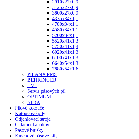
2910x27x0,9
3125x27x0,9
3800x27x0,9
4335x34x1,1
4780x34x1,1
4580x34x1,1
5200x34x1,1
5520x41x1,3
5750x41x1,3
6020x41x1,3
6100x41x1,3
6640x54x1,3
7880x54x1,6
PILANA PMS
BEHRINGER
TMJ
Servis pásových pil
OPTIMUM
STRA
Pilové kotouče
Kotoučové pily
Odjehlovací stroje
Chladící kapaliny
Pásové brusky
Kmenové pásové pily