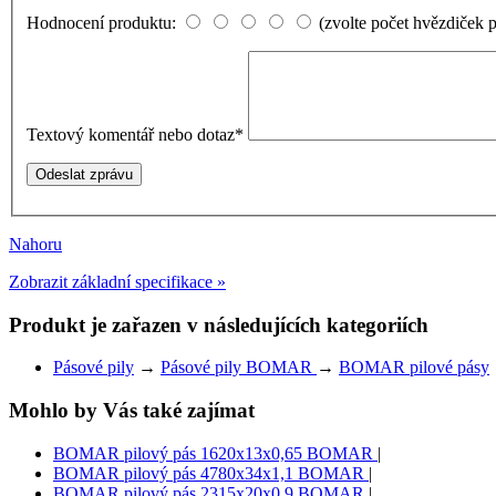
Hodnocení produktu:
(zvolte počet hvězdiček 
Textový komentář nebo dotaz
*
Nahoru
Zobrazit základní specifikace »
Produkt je zařazen v následujících kategoriích
Pásové pily
→
Pásové pily BOMAR
→
BOMAR pilové pásy
Mohlo by Vás také zajímat
BOMAR pilový pás 1620x13x0,65 BOMAR
|
BOMAR pilový pás 4780x34x1,1 BOMAR
|
BOMAR pilový pás 2315x20x0,9 BOMAR
|