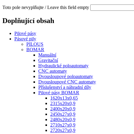
Toto pole nevyplňujte / Leave this field empty
Doplňující obsah
Pilové pásy
Pásové pily
PILOUS
BOMAR
Manuální
Gravitační
Hydraulické poloautomaty
CNC automaty
Dvousloupové poloautomaty
Dvousloupové CNC automaty
Příslušenství a náhradní díly
Pilové pásy BOMAR
1620x13x0,65
2315x20x0,9
2400x20x0,9
2450x27x0,9
2480x20x0,9
2710x27x0,9
2720x27x0,9