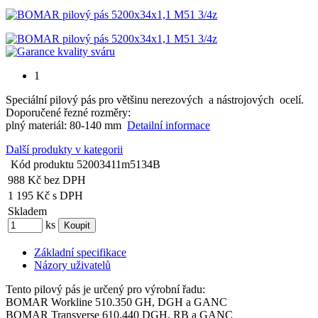
1
Speciální pilový pás pro většinu nerezových a nástrojových ocelí.
Doporučené řezné rozměry:
plný materiál: 80-140 mm
Detailní informace
Další produkty v kategorii
Kód produktu
52003411m5134B
988 Kč
bez DPH
1 195 Kč
s DPH
Skladem
ks
Základní specifikace
Názory uživatelů
Tento pilový pás je určený pro výrobní řadu:
BOMAR Workline 510.350 GH, DGH a GANC
BOMAR Transverse 610.440 DGH, RB a GANC