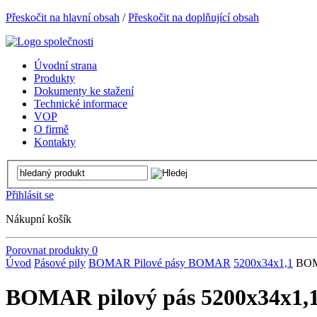
Přeskočit na hlavní obsah
/
Přeskočit na doplňující obsah
Úvodní strana
Produkty
Dokumenty ke stažení
Technické informace
VOP
O firmě
Kontakty
Přihlásit se
Nákupní košík
Porovnat produkty
0
Úvod
Pásové pily
BOMAR
Pilové pásy BOMAR
5200x34x1,1
BOM
BOMAR pilový pás 5200x34x1,1