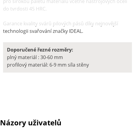
pro širokou paletu materiálu včetně nástrojových ocelí
do tvrdosti 45 HRC.
Garance kvality svárů pilových pásů díky nejnovější
technologii svařování značky IDEAL.
Doporučené řezné rozměry:
plný materiál : 30-60 mm
profilový materiál: 6-9 mm síla stěny
Názory uživatelů