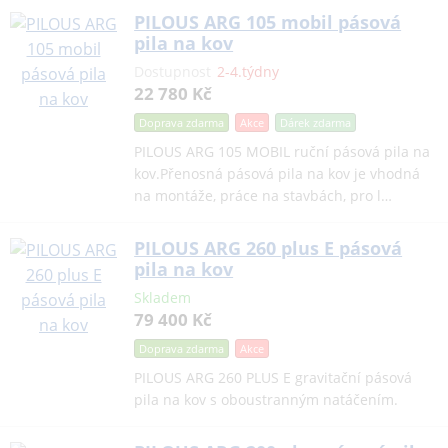
PILOUS ARG 105 mobil pásová
pila na kov
Dostupnost
2-4.týdny
22 780 Kč
Doprava zdarma
Akce
Dárek
zdarma
PILOUS ARG 105 MOBIL ruční pásová pila na
kov.Přenosná pásová pila na kov je vhodná
na montáže, práce na stavbách, pro l…
PILOUS ARG 260 plus E pásová
pila na kov
Skladem
79 400 Kč
Doprava zdarma
Akce
PILOUS ARG 260 PLUS E gravitační pásová
pila na kov s oboustranným natáčením.