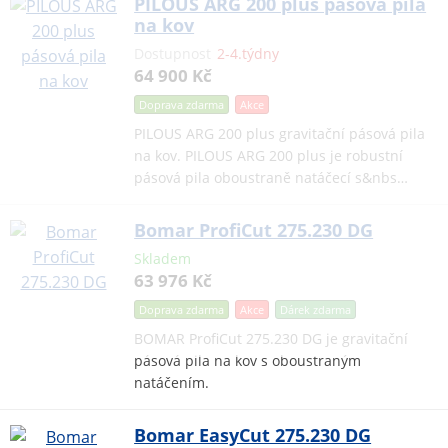
PILOUS ARG 200 plus pásová pila
na kov
Dostupnost
2-4.týdny
64 900 Kč
Doprava zdarma
Akce
PILOUS ARG 200 plus gravitační pásová pila
na kov. PILOUS ARG 200 plus je robustní
pásová pila oboustraně natáčecí s&nbs…
Bomar ProfiCut 275.230 DG
Skladem
63 976 Kč
Doprava zdarma
Akce
Dárek
zdarma
BOMAR ProfiCut 275.230 DG je gravitační
pásová pila na kov s oboustraným
natáčením.
Bomar EasyCut 275.230 DG