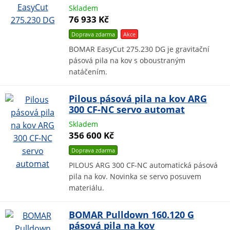
Skladem
76 933 Kč
Doprava zdarma
Akce
BOMAR EasyCut 275.230 DG je gravitační
pásová pila na kov s oboustraným
natáčením.
Pilous pásová pila na kov ARG
300 CF-NC servo automat
Skladem
356 600 Kč
Doprava zdarma
PILOUS ARG 300 CF-NC automatická pásová
pila na kov. Novinka se servo posuvem
materiálu.
BOMAR Pulldown 160.120 G
pásová pila na kov