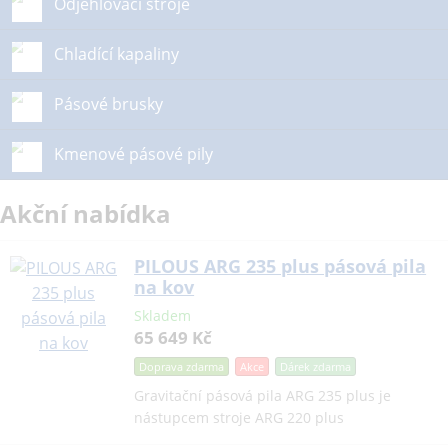
Odjehlovací stroje
Chladící kapaliny
Pásové brusky
Kmenové pásové pily
Akční nabídka
PILOUS ARG 235 plus pásová pila
na kov
Skladem
65 649 Kč
Doprava zdarma
Akce
Dárek
zdarma
Gravitační pásová pila ARG 235 plus je
nástupcem stroje ARG 220 plus