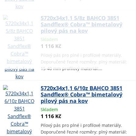
5720x34x1,1 5/8z BAHCO 3851
Sandflex® Cobra™ bimetalový
pilový pás na kov
Skladem
1 116 Kč
Pilový pás pro plné i profilové materiály.
Doporučené řezné rozměry: plný materiál:
15-40 mm profilový materiál:…
5720x34x1,1 6/10z BAHCO 3851
Sandflex® Cobra™ bimetalový
pilový pás na kov
Skladem
1 116 Kč
Pilový pás pro plné i profilové materiály.
Doporučené řezné rozměry: plný materiál: