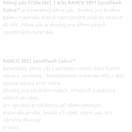
Pilový pás 5720x34x1,1 4/6z BAHCO 3851 Sandflex®
Cobra™
je
bimetalový
pilový pás
, vhodný pro širokou
paletu materiálu včetně nástrojových ocelí do tvrdosti
45 HRC. Pilový pás je vhodný pro dělení plných
i profilových materiálů.
BAHCO 3851 Sandflex® Cobra™
Bimetalový pilový pás s variabilní roztečí zubů tlumící
vibrace, vyrobený z bimetalového materiálu HSS a M42,
vysoce odolný proti otěru.
Vhodný pro obrábění malých, středních a dokonce
větších obrobků,
pro vysokou produktivitu při dělení pevných
materiálů,profilů, svazků a trubek, stejně jako pro
náročný dílenský
provoz.