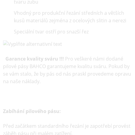
tvaru zubu
Vhodný pro produkční řezání středních a větších
kusů materiálů zejména z ocelových slitin a nerezi
Speciální tvar ostří pro snazší řez
Garance kvality sváru !!!
Pro veškeré námi dodané
pilové pásy BAHCO garantujeme kvalitu sváru. Pokud by
se vám stalo, že by pás od nás praskl provedeme opravu
na naše náklady.
Zabíhání pilového pásu:
Před začátkem standardního řezání je zapotřebí provést
záběh pásu při malém zatížení.