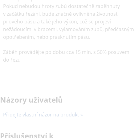
Pokud nebudou hroty zubů dostatečně zaběhnuty
v začátku řezání, bude značně ovlivněna životnost
pilového pásu a také jeho výkon, což se projeví
nežádoucími vibracemi, vylamováním zubů, předčasným
opotřebením, nebo prasknutím pásu.
Záběh provádějte po dobu cca 15 min. s 50% posuvem
do řezu
Názory uživatelů
Přidejte vlastní názor na produkt »
Příslušenství k